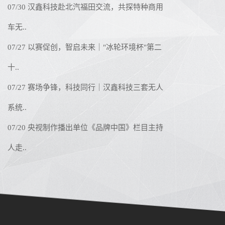
07/30 汉鑫科技赴北汽福田交流，共探特种商用
车无..
07/27 以赛促创，智启未来｜"冰轮环境杯"第二
十..
07/27 赛场争锋，科技同行｜汉鑫科技三套无人
系统..
07/20 央视制作播出单位《品牌中国》栏目主持
人走..