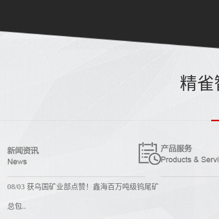
精雀
08/03 获乌国矿业部点赞！鑫海百万吨级钨尾矿
总包..